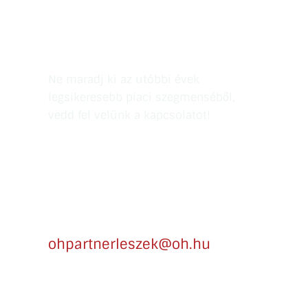
Kapcsolatfelvétel
Ne maradj ki az utóbbi évek
legsikeresebb piaci szegmenséből,
vedd fel velünk a kapcsolatot!
Írj
ohpartnerleszek@oh.hu